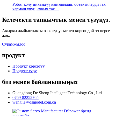
Робот колу ийкемдүү кыймылдап, объектилерди так
кармаш үчүн, ачкыч так ...
Келечекти тапкычтык менен түзүңүз.
Акыркы жыйынтыкты өз көзүңүз менен көргөндөй эч нерсе
жок.
Сурамжылоо
продукт
Продукт көрсөтүү
Продукт түрү
биз менен байланышыңыз
Guangdong De Sheng Intelligent Technology Co., Ltd.
0769-82252765
wangjia@dsmodel.com.cn