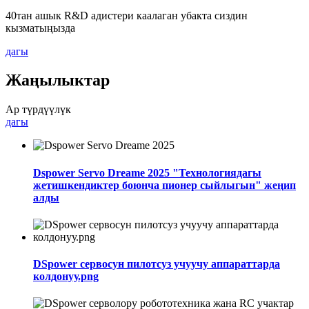
40тан ашык R&D адистери каалаган убакта сиздин
кызматыңызда
дагы
Жаңылыктар
Ар түрдүүлүк
дагы
Dspower Servo Dreame 2025 "Технологиядагы
жетишкендиктер боюнча пионер сыйлыгын" жеңип
алды
DSpower сервосун пилотсуз учуучу аппараттарда
колдонуу.png