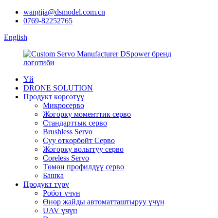
wangjia@dsmodel.com.cn
0769-82252765
English
Үй
DRONE SOLUTION
Продукт көрсөтүү
Микросерво
Жогорку моменттик серво
Стандарттык серво
Brushless Servo
Суу өткөрбөйт Серво
Жогорку вольттуу серво
Coreless Servo
Төмөн профилдүү серво
Башка
Продукт түрү
Робот үчүн
Өнөр жайды автоматташтыруу үчүн
UAV үчүн