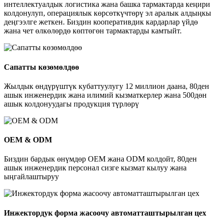
интеллектуалдык логистика жана башка тармактарда кеңири
колдонулуп, операциялык көрсөткүчтөрү эл аралык алдыңкы
деңгээлге жеткен. Биздин кооперативдик кардарлар үйдө
жана чет өлкөлөрдө көптөгөн тармактарды камтыйт.
Сапатты көзөмөлдөө
Жылдык өндүрүштүк кубаттуулугу 12 миллион даана, 80ден
ашык инженердик жана илимий кызматкерлер жана 500дөн
ашык колдонуудагы продукция түрлөрү
OEM & ODM
Биздин бардык өнүмдөр OEM жана ODM колдойт, 80ден
ашык инженердик персонал сизге кызмат кылуу жана
ыңгайлаштыруу
Инжектордук форма жасоочу автоматташтырылган цех