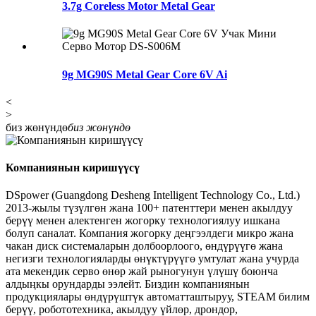
3.7g Coreless Motor Metal Gear
9g MG90S Metal Gear Core 6V Ai
<
>
биз жөнүндө
биз жөнүндө
Компаниянын киришүүсү
DSpower (Guangdong Desheng Intelligent Technology Co., Ltd.)
2013-жылы түзүлгөн жана 100+ патенттери менен акылдуу
берүү менен алектенген жогорку технологиялуу ишкана
болуп саналат. Компания жогорку деңгээлдеги микро жана
чакан диск системаларын долбоорлоого, өндүрүүгө жана
негизги технологияларды өнүктүрүүгө умтулат жана учурда
ата мекендик серво өнөр жай рыногунун үлүшү боюнча
алдыңкы орундарды ээлейт. Биздин компаниянын
продукциялары өндүрүштүк автоматташтыруу, STEAM билим
берүү, робототехника, акылдуу үйлөр, дрондор,