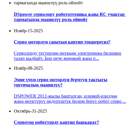
DSpower серволору робототехника жана RC учактар ​​
тармагында маанилүү роль ойнойт
Ноябр-15-2025
Серво мотордун сапатын кантип текшересиз?
Серволорду тестирлөө өнүккөн электроника билимин
талап кылбайт. Бир нече жөнөкөй жана п...
Ноябр-08-2025
Эмне үчүн серво мотордун бурчтун тактыгы
ушунчалык маанилүү?
DSPOWER 2012-жылы башталган, илимий-изилдөө
жана өнүктүрүү өндүрүштүк билим берүү робот серво ...
Октябрь-31-2025
Сервотор роботторду кантип башкарат?