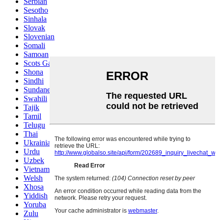
Serbian
Sesotho
Sinhala
Slovak
Slovenian
Somali
Samoan
Scots Gaelic
Shona
Sindhi
Sundanese
Swahili
Tajik
Tamil
Telugu
Thai
Ukrainian
Urdu
Uzbek
Vietnamese
Welsh
Xhosa
Yiddish
Yoruba
Zulu