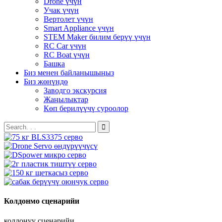
Drone үчүн
Учак үчүн
Вертолет үчүн
Smart Appliance үчүн
STEM Maker билим берүү үчүн
RC Car үчүн
RC Boat үчүн
Башка
Биз менен байланышыңыз
Биз жөнүндө
Заводго экскурсия
Жаңылыктар
Көп берилүүчү суроолор
Колдонмо сценарийи
колдонуу сценарийи