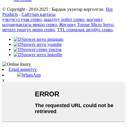
© Copyright - 2010-2025 : Бардык укуктар корголгон.
Hot
Products
-
Сайттын картасы
учкучсуз учак серво
,
акылдуу робот серво
,
жогорку
ылдамдыктагы микро серво
,
Жогорку Torque Micro Servo
,
металл тиштүү мини серво
,
TTL сериялык автобус серво
,
Email жөнөтүү
WhatsApp
x